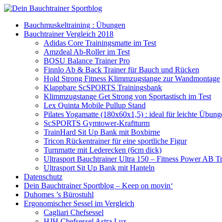
Bauchmuskeltraining : Übungen
Bauchtrainer Vergleich 2018
Adidas Core Trainingsmatte im Test
Amzdeal Ab-Roller im Test
BOSU Balance Trainer Pro
Finnlo Ab & Back Trainer für Bauch und Rücken
Hold Strong Fitness Klimmzugstange zur Wandmontage
Klappbare ScSPORTS Trainingsbank
Klimmzugstange Get Strong von Sportastisch im Test
Lex Quinta Mobile Pullup Stand
Pilates Yogamatte (180x60x1,5) : ideal für leichte Übun
ScSPORTS Gymtower-Kraftturm
TrainHard Sit Up Bank mit Boxbirne
Tricon Rückentrainer für eine sportliche Figur
Turnmatte mit Lederecken (6cm dick)
Ultrasport Bauchtrainer Ultra 150 – Fitness Power AB Tr
Ultrasport Sit Up Bank mit Hanteln
Datenschutz
Dein Bauchtrainer Sportblog – Keep on movin‘
Duhomes ’s Bürostuhl
Ergonomischer Sessel im Vergleich
Cagliari Chefsessel
HJH Chefsessel Astra Lux