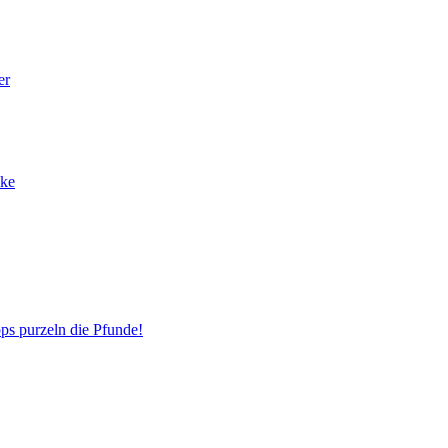
er
cke
ps purzeln die Pfunde!