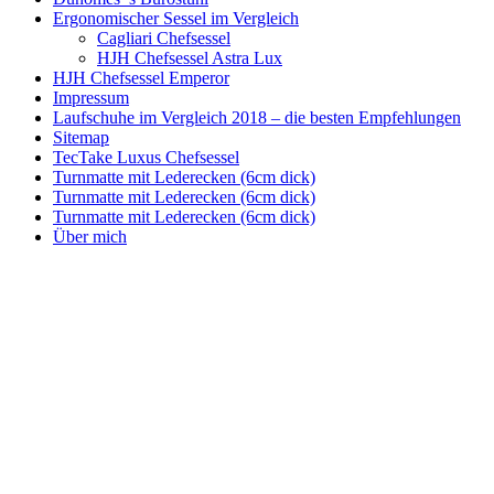
Ergonomischer Sessel im Vergleich
Cagliari Chefsessel
HJH Chefsessel Astra Lux
HJH Chefsessel Emperor
Impressum
Laufschuhe im Vergleich 2018 – die besten Empfehlungen
Sitemap
TecTake Luxus Chefsessel
Turnmatte mit Lederecken (6cm dick)
Turnmatte mit Lederecken (6cm dick)
Turnmatte mit Lederecken (6cm dick)
Über mich