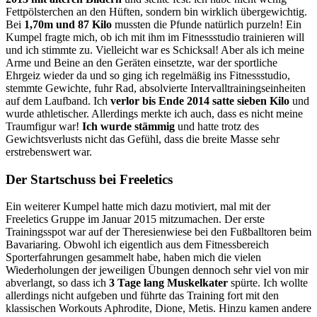
Fettpölsterchen an den Hüften, sondern bin wirklich übergewichtig.
Bei
1,70m und 87 Kilo
mussten die Pfunde natürlich purzeln! Ein
Kumpel fragte mich, ob ich mit ihm im Fitnessstudio trainieren will
und ich stimmte zu. Vielleicht war es Schicksal! Aber als ich meine
Arme und Beine an den Geräten einsetzte, war der sportliche
Ehrgeiz wieder da und so ging ich regelmäßig ins Fitnessstudio,
stemmte Gewichte, fuhr Rad, absolvierte Intervalltrainingseinheiten
auf dem Laufband. Ich
verlor bis Ende 2014 satte sieben Kilo
und
wurde athletischer. Allerdings merkte ich auch, dass es nicht meine
Traumfigur war!
Ich wurde stämmig
und hatte trotz des
Gewichtsverlusts nicht das Gefühl, dass die breite Masse sehr
erstrebenswert war.
Der Startschuss bei Freeletics
Ein weiterer Kumpel hatte mich dazu motiviert, mal mit der
Freeletics Gruppe im Januar 2015 mitzumachen. Der erste
Trainingsspot war auf der Theresienwiese bei den Fußballtoren beim
Bavariaring. Obwohl ich eigentlich aus dem Fitnessbereich
Sporterfahrungen gesammelt habe, haben mich die vielen
Wiederholungen der jeweiligen Übungen dennoch sehr viel von mir
abverlangt, so dass ich
3 Tage lang Muskelkater
spürte. Ich wollte
allerdings nicht aufgeben und führte das Training fort mit den
klassischen Workouts Aphrodite, Dione, Metis. Hinzu kamen andere