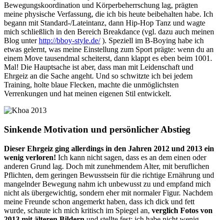
Bewegungskoordination und Körperbeherrschung lag, prägten
meine physische Verfassung, die ich bis heute beibehalten habe. Ich
begann mit Standard-/Lateintanz, dann Hip-Hop Tanz und wagte
mich schließlich in den Bereich Breakdance (vgl. dazu auch meinen
Blog unter
http://bboy-style.de/
). Speziell im B-Boying habe ich
etwas gelernt, was meine Einstellung zum Sport prägte: wenn du an
einem Move tausendmal scheiterst, dann klappt es eben beim 1001.
Mal! Die Hauptsache ist aber, dass man mit Leidenschaft und
Ehrgeiz an die Sache angeht. Und so schwitzte ich bei jedem
Training, holte blaue Flecken, machte die unmöglichsten
Verrenkungen und hat meinen eigenen Stil entwickelt.
Sinkende Motivation und persönlicher Abstieg
Dieser Ehrgeiz ging allerdings in den Jahren 2012 und 2013 ein
wenig verloren!
Ich kann nicht sagen, dass es an dem einen oder
anderen Grund lag. Doch mit zunehmendem Alter, mit beruflichen
Pflichten, dem geringen Bewusstsein für die richtige Ernährung und
mangelnder Bewegung nahm ich unbewusst zu und empfand mich
nicht als übergewichtig, sondern eher mit normaler Figur. Nachdem
meine Freunde schon angemerkt haben, dass ich dick und fett
wurde, schaute ich mich kritisch im Spiegel an,
verglich Fotos von
2013 mit älteren Bildern
und stellte fest: ich habe nicht wenig