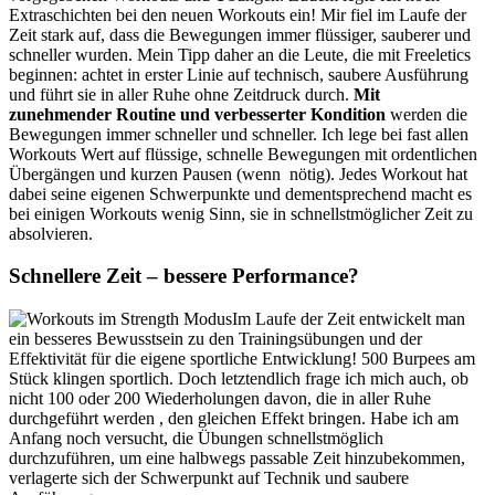
Extraschichten bei den neuen Workouts ein! Mir fiel im Laufe der
Zeit stark auf, dass die Bewegungen immer flüssiger, sauberer und
schneller wurden. Mein Tipp daher an die Leute, die mit Freeletics
beginnen: achtet in erster Linie auf technisch, saubere Ausführung
und führt sie in aller Ruhe ohne Zeitdruck durch.
Mit
zunehmender Routine und verbesserter Kondition
werden die
Bewegungen immer schneller und schneller. Ich lege bei fast allen
Workouts Wert auf flüssige, schnelle Bewegungen mit ordentlichen
Übergängen und kurzen Pausen (wenn nötig). Jedes Workout hat
dabei seine eigenen Schwerpunkte und dementsprechend macht es
bei einigen Workouts wenig Sinn, sie in schnellstmöglicher Zeit zu
absolvieren.
Schnellere Zeit – bessere Performance?
Im Laufe der Zeit entwickelt man
ein besseres Bewusstsein zu den Trainingsübungen und der
Effektivität für die eigene sportliche Entwicklung! 500 Burpees am
Stück klingen sportlich. Doch letztendlich frage ich mich auch, ob
nicht 100 oder 200 Wiederholungen davon, die in aller Ruhe
durchgeführt werden , den gleichen Effekt bringen. Habe ich am
Anfang noch versucht, die Übungen schnellstmöglich
durchzuführen, um eine halbwegs passable Zeit hinzubekommen,
verlagerte sich der Schwerpunkt auf Technik und saubere