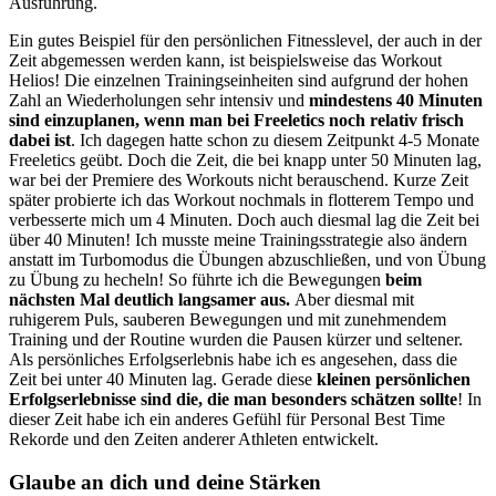
Ausführung.
Ein gutes Beispiel für den persönlichen Fitnesslevel, der auch in der
Zeit abgemessen werden kann, ist beispielsweise das Workout
Helios! Die einzelnen Trainingseinheiten sind aufgrund der hohen
Zahl an Wiederholungen sehr intensiv und
mindestens 40 Minuten
sind einzuplanen, wenn man bei Freeletics noch relativ frisch
dabei ist
. Ich dagegen hatte schon zu diesem Zeitpunkt 4-5 Monate
Freeletics geübt. Doch die Zeit, die bei knapp unter 50 Minuten lag,
war bei der Premiere des Workouts nicht berauschend. Kurze Zeit
später probierte ich das Workout nochmals in flotterem Tempo und
verbesserte mich um 4 Minuten. Doch auch diesmal lag die Zeit bei
über 40 Minuten! Ich musste meine Trainingsstrategie also ändern
anstatt im Turbomodus die Übungen abzuschließen, und von Übung
zu Übung zu hecheln! So führte ich die Bewegungen
beim
nächsten Mal deutlich langsamer aus.
Aber diesmal mit
ruhigerem Puls, sauberen Bewegungen und mit zunehmendem
Training und der Routine wurden die Pausen kürzer und seltener.
Als persönliches Erfolgserlebnis habe ich es angesehen, dass die
Zeit bei unter 40 Minuten lag. Gerade diese
kleinen persönlichen
Erfolgserlebnisse sind die, die man besonders schätzen sollte
! In
dieser Zeit habe ich ein anderes Gefühl für Personal Best Time
Rekorde und den Zeiten anderer Athleten entwickelt.
Glaube an dich und deine Stärken