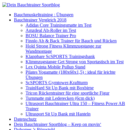
Bauchmuskeltraining : Übungen
Bauchtrainer Vergleich 2018
Adidas Core Trainingsmatte im Test
Amzdeal Ab-Roller im Test
BOSU Balance Trainer Pro
Finnlo Ab & Back Trainer für Bauch und Rücken
Hold Strong Fitness Klimmzugstange zur
Wandmontage
Klappbare ScSPORTS Trainingsbank
Klimmzugstange Get Strong von Sportastisch im Test
Lex Quinta Mobile Pullup Stand
Pilates Yogamatte (180x60x1,5) : ideal für leichte
Übungen
ScSPORTS Gymtower-Kraftturm
TrainHard Sit Up Bank mit Boxbirne
Tricon Rückentrainer für eine sportliche Figur
Turnmatte mit Lederecken (6cm dick)
Ultrasport Bauchtrainer Ultra 150 – Fitness Power AB
Trainer
Ultrasport Sit Up Bank mit Hanteln
Datenschutz
Dein Bauchtrainer Sportblog – Keep on movin‘
Duhomes ’s Bürostuhl