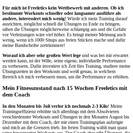
Für mich ist Freeletics kein Wettbewerb mit anderen
.
Ob ich
bestimmte Workouts schneller oder langsamer ausführe als
andere, interessiert mich wenig
! Würde ich mein Training darauf
ausrichten, möglichst schnell die Übungen zu Ende zu bringen,
sähen die Übungen möglicherweise schlampig aus und die Gefahr
vor Verletzungen wäre viel höher. Es bringt meiner Meinung auch
wenig, wenn ich 1000 Situps aus freien Stücken mache und dafür
meine Bandscheibe zertrümmere!
Worauf ich aber sehr großen Wert lege
und was bei mir erwartet
werden kann, ist der Wille, seine eigene, individuelle Performance
zu verbessern. Dafür investiere ich Zeit fürs Training, studiere meine
Übungszeiten in den Workouts und weiß genau, in welchem
Bereich ich mich verbessern muss, um die Performance zu erhöhen.
Mein Fitnesszustand nach 15 Wochen Freeletics mit
dem Coach
In den Monaten bis Juli verlor ich nochmals 2-3 Kilo
! Meine
Trainingseffizienz erhöhte sich allerdings mit dem Absolvieren
verschiedenster Workouts und Übungen in den Monaten August bis
Dezember mit dem Coach, der mir einen Trainingsplan aufzeigte
und mich an die Grenzen trieb. Im freien Training wählt man quasi
seine bevorzugten Workouts aus. Der Coach aber gibt Übungen, die