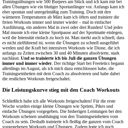
Trainingsübungen wie 500 Burpees am Stück und ich kam mir bei
allen Übungen wie ein blutiger Sportanfänger vor. Anfangs kam ich
eher spontan und unregelmäßig zum Training. Doch mit den
wärmeren Temperaturen ab März kam ich öfters und trainiere die
freien Workouts immer und immer wieder – mal in einfacher
Ausführung, ein anderes Mal in zwei oder drei Runden! Und jedes
Mal musste ich eine kleine Sportpause auf der Sportmatte einlegen,
weil die Intensität einfach zu hoch ist. Man merkt auch schnell, dass
es nicht zielführend ist, wenn die Übungen zu schnell ausgeführt
werden und die Kraft bei intensiven Workouts wie Dione, die ich
anfangs zu Zeiten zwischen 30 und 40 Minuten absolvierte, stark
nachlässt.
Und so trainierte ich bis Juli die ganzen Übungen
immer und immer wieder
. Der richtige Start bei Freeletics begann
allerdings im August, als ich mich dazu entschlossen habe, die
Trainingseinheiten mit dem Coach zu absolvieren und habe dabei
die restlichen Workouts freigeschaltet.
Die Leistungskurve stieg mit den Coach Workouts
Schließlich habe ich alle Workouts freigeschalten! Für die erste
Woche wurden einige kleine Übungen wie Sprints, Pikes und
einfache Übungen vorgegeben. Die bisherigen Leistungen bei den
Workouts scheinen unabhängig von den Trainingseinheiten vom
Coach zu sein. Deshalb trainierte ich fleißig die ganzen vom Coach
vorgegebenen Workouts und Übungen. Zudem legte ich noch