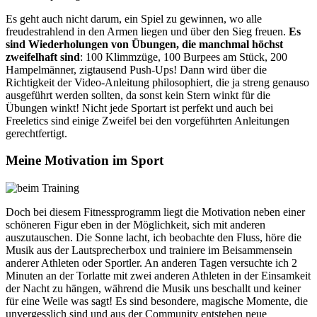
Es geht auch nicht darum, ein Spiel zu gewinnen, wo alle
freudestrahlend in den Armen liegen und über den Sieg freuen.
Es
sind Wiederholungen von Übungen, die manchmal höchst
zweifelhaft sind
: 100 Klimmzüge, 100 Burpees am Stück, 200
Hampelmänner, zigtausend Push-Ups! Dann wird über die
Richtigkeit der Video-Anleitung philosophiert, die ja streng genauso
ausgeführt werden sollten, da sonst kein Stern winkt für die
Übungen winkt! Nicht jede Sportart ist perfekt und auch bei
Freeletics sind einige Zweifel bei den vorgeführten Anleitungen
gerechtfertigt.
Meine Motivation im Sport
Doch bei diesem Fitnessprogramm liegt die Motivation neben einer
schöneren Figur eben in der Möglichkeit, sich mit anderen
auszutauschen. Die Sonne lacht, ich beobachte den Fluss, höre die
Musik aus der Lautsprecherbox und trainiere im Beisammensein
anderer Athleten oder Sportler. An anderen Tagen versuchte ich 2
Minuten an der Torlatte mit zwei anderen Athleten in der Einsamkeit
der Nacht zu hängen, während die Musik uns beschallt und keiner
für eine Weile was sagt! Es sind besondere, magische Momente, die
unvergesslich sind und aus der Community entstehen neue